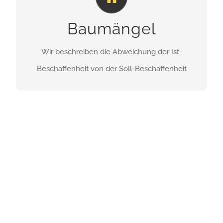
Eine Auswertung der Überprüfung unserer
Baumängel
Messungen an über 1100 Gebäuden ergab, dass
bei 92% aller Neubauten gravierende Mängel in
Wir beschreiben die Abweichung der Ist-
der Wärmedämmung und der Luftdichtigkeit
Beschaffenheit von der Soll-Beschaffenheit
feststellbar waren.
Erfahren Sie mehr